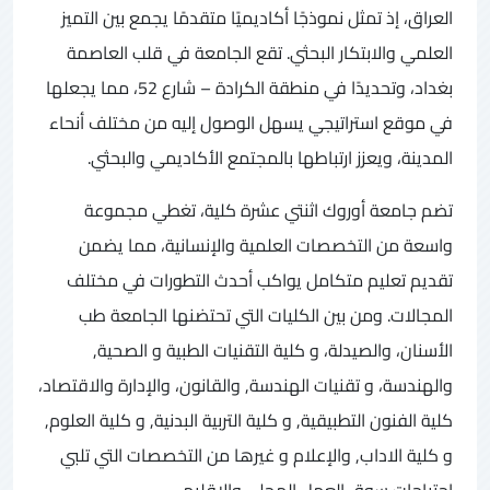
العراق، إذ تمثل نموذجًا أكاديميًا متقدمًا يجمع بين التميز
العلمي والابتكار البحثي. تقع الجامعة في قلب العاصمة
بغداد، وتحديدًا في منطقة الكرادة – شارع 52، مما يجعلها
في موقع استراتيجي يسهل الوصول إليه من مختلف أنحاء
المدينة، ويعزز ارتباطها بالمجتمع الأكاديمي والبحثي.
تضم جامعة أوروك اثنتي عشرة كلية، تغطي مجموعة
واسعة من التخصصات العلمية والإنسانية، مما يضمن
تقديم تعليم متكامل يواكب أحدث التطورات في مختلف
المجالات. ومن بين الكليات التي تحتضنها الجامعة طب
الأسنان، والصيدلة، و كلية التقنيات الطبية و الصحية,
والهندسة، و تقنيات الهندسة, والقانون، والإدارة والاقتصاد،
كلية الفنون التطبيقية, و كلية التربية البدنية, و كلية العلوم,
و كلية الاداب, والإعلام و غيرها من التخصصات التي تلبي
احتياجات سوق العمل المحلي والإقليمي.