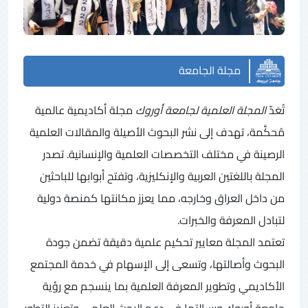
مجلة الجامعة
تُعَدّ
المجلة العلمية لجامعة أوروك
مجلة أكاديمية عالمية
مُحكَّمة، تهدف إلى نشر البحوث الأصيلة والمقالات العلمية
الرصينة في مختلف التخصصات العلمية والإنسانية. تصدر
المجلة باللغتين العربية والإنكليزية، وتفتح أبوابها للباحثين
من داخل العراق وخارجه، مما يعزز مكانتها كمنصة دولية
لتبادل المعرفة والخبرات.
تعتمد المجلة معايير تحكيم علمية دقيقة تضمن جودة
البحوث وأصالتها، وتسعى إلى الإسهام في خدمة المجتمع
الأكاديمي وتطوير المعرفة العلمية بما ينسجم مع رؤية
جامعة أوروك ورسالتها في دعم البحث العلمي وتعزيز التطور