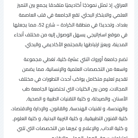
العراق، إذ تمثل نموذجًا أكاديميًا متقدمًا يجمع بين التميز
العلمي والابتكار البحثي. تقع الجامعة في قلب العاصمة
بغداد، وتحديدًا في منطقة الكرادة – شارع 52، مما يجعلها
في موقع استراتيجي يسهل الوصول إليه من مختلف أنحاء
المدينة، ويعزز ارتباطها بالمجتمع الأكاديمي والبحثي.
تضم جامعة أوروك اثنتي عشرة كلية، تغطي مجموعة
واسعة من التخصصات العلمية والإنسانية، مما يضمن
تقديم تعليم متكامل يواكب أحدث التطورات في مختلف
المجالات. ومن بين الكليات التي تحتضنها الجامعة طب
الأسنان، والصيدلة، و كلية التقنيات الطبية و الصحية,
والهندسة، و تقنيات الهندسة, والقانون، والإدارة والاقتصاد،
كلية الفنون التطبيقية, و كلية التربية البدنية, و كلية العلوم,
و كلية الاداب, والإعلام و غيرها من التخصصات التي تلبي
احتياجات سوق العمل المحلي والإقليمي.