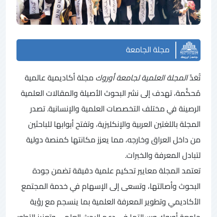
مجلة الجامعة
تُعَدّ
المجلة العلمية لجامعة أوروك
مجلة أكاديمية عالمية
مُحكَّمة، تهدف إلى نشر البحوث الأصيلة والمقالات العلمية
الرصينة في مختلف التخصصات العلمية والإنسانية. تصدر
المجلة باللغتين العربية والإنكليزية، وتفتح أبوابها للباحثين
من داخل العراق وخارجه، مما يعزز مكانتها كمنصة دولية
لتبادل المعرفة والخبرات.
تعتمد المجلة معايير تحكيم علمية دقيقة تضمن جودة
البحوث وأصالتها، وتسعى إلى الإسهام في خدمة المجتمع
الأكاديمي وتطوير المعرفة العلمية بما ينسجم مع رؤية
جامعة أوروك ورسالتها في دعم البحث العلمي وتعزيز التطور