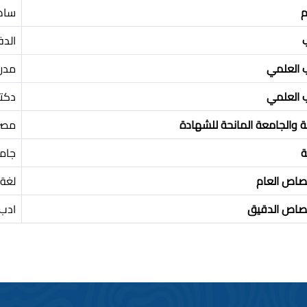
م
ساه
الد
ب العلمي
مدر
ب العلمي
دكتو
ة والجامعة المانحة للشهادة
مصر
ة
جام
تصاص العام
لغة 
تصاص الدقيق
ادب