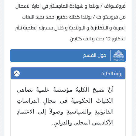
فروتسواف / بولندا و شهادة الماجستير في ادارة الاعمال
من فروستواف / بولندا كذلك دكتور احمد يجيد اللغات
العربية و الانكليزية و البولندية و خلال مسيرته العلمية نشر
الدكتور 12 بحث و الف كتابين.
حول القسم
رؤية الكلية
أنْ تصبحَ الكليةُ مؤسسةً علميةً تضاهي
الكلياتُ الحكوميةُ في مجالِ الدراساتِ
القانونيةِ والسياسيةِ وصولاً إلى الاعتمادِ
الأكاديمي المحلي والدوليِ.