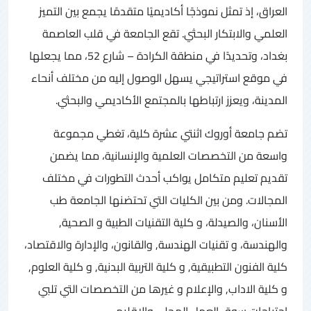
العراق، إذ تمثل نموذجًا أكاديميًا متقدمًا يجمع بين التميز
العلمي والابتكار البحثي. تقع الجامعة في قلب العاصمة
بغداد، وتحديدًا في منطقة الكرادة – شارع 52، مما يجعلها
في موقع استراتيجي يسهل الوصول إليه من مختلف أنحاء
المدينة، ويعزز ارتباطها بالمجتمع الأكاديمي والبحثي.
تضم جامعة أوروك اثنتي عشرة كلية، تغطي مجموعة
واسعة من التخصصات العلمية والإنسانية، مما يضمن
تقديم تعليم متكامل يواكب أحدث التطورات في مختلف
المجالات. ومن بين الكليات التي تحتضنها الجامعة طب
الأسنان، والصيدلة، و كلية التقنيات الطبية و الصحية,
والهندسة، و تقنيات الهندسة, والقانون، والإدارة والاقتصاد،
كلية الفنون التطبيقية, و كلية التربية البدنية, و كلية العلوم,
و كلية الاداب, والإعلام و غيرها من التخصصات التي تلبي
احتياجات سوق العمل المحلي والإقليمي.