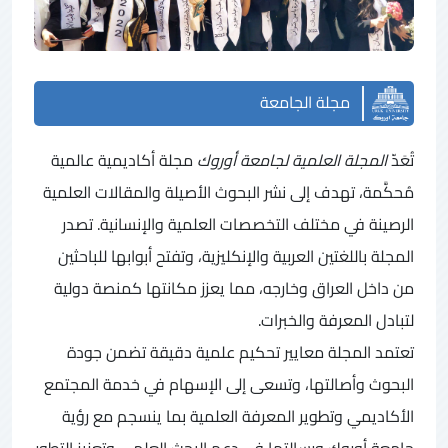
مجلة الجامعة
تُعَدّ
المجلة العلمية لجامعة أوروك
مجلة أكاديمية عالمية
مُحكَّمة، تهدف إلى نشر البحوث الأصيلة والمقالات العلمية
الرصينة في مختلف التخصصات العلمية والإنسانية. تصدر
المجلة باللغتين العربية والإنكليزية، وتفتح أبوابها للباحثين
من داخل العراق وخارجه، مما يعزز مكانتها كمنصة دولية
لتبادل المعرفة والخبرات.
تعتمد المجلة معايير تحكيم علمية دقيقة تضمن جودة
البحوث وأصالتها، وتسعى إلى الإسهام في خدمة المجتمع
الأكاديمي وتطوير المعرفة العلمية بما ينسجم مع رؤية
جامعة أوروك ورسالتها في دعم البحث العلمي وتعزيز التطور