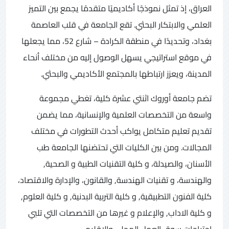
العراق، إذ تمثل نموذجًا أكاديميًا متقدمًا يجمع بين التميز
العلمي والابتكار البحثي. تقع الجامعة في قلب العاصمة
بغداد، وتحديدًا في منطقة الكرادة – شارع 52، مما يجعلها
في موقع استراتيجي يسهل الوصول إليه من مختلف أنحاء
المدينة، ويعزز ارتباطها بالمجتمع الأكاديمي والبحثي.
تضم جامعة أوروك اثنتي عشرة كلية، تغطي مجموعة
واسعة من التخصصات العلمية والإنسانية، مما يضمن
تقديم تعليم متكامل يواكب أحدث التطورات في مختلف
المجالات. ومن بين الكليات التي تحتضنها الجامعة طب
الأسنان، والصيدلة، و كلية التقنيات الطبية و الصحية,
والهندسة، و تقنيات الهندسة, والقانون، والإدارة والاقتصاد،
كلية الفنون التطبيقية, و كلية التربية البدنية, و كلية العلوم,
و كلية الاداب, والإعلام و غيرها من التخصصات التي تلبي
احتياجات سوق العمل المحلي والإقليمي.