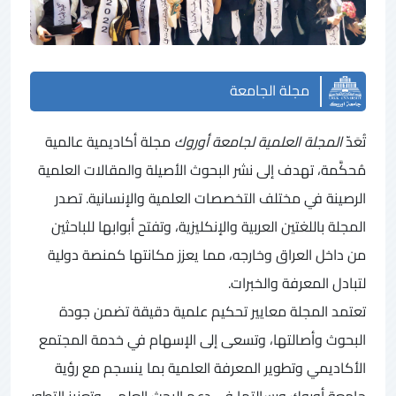
مجلة الجامعة
تُعَدّ
المجلة العلمية لجامعة أوروك
مجلة أكاديمية عالمية
مُحكَّمة، تهدف إلى نشر البحوث الأصيلة والمقالات العلمية
الرصينة في مختلف التخصصات العلمية والإنسانية. تصدر
المجلة باللغتين العربية والإنكليزية، وتفتح أبوابها للباحثين
من داخل العراق وخارجه، مما يعزز مكانتها كمنصة دولية
لتبادل المعرفة والخبرات.
تعتمد المجلة معايير تحكيم علمية دقيقة تضمن جودة
البحوث وأصالتها، وتسعى إلى الإسهام في خدمة المجتمع
الأكاديمي وتطوير المعرفة العلمية بما ينسجم مع رؤية
جامعة أوروك ورسالتها في دعم البحث العلمي وتعزيز التطور